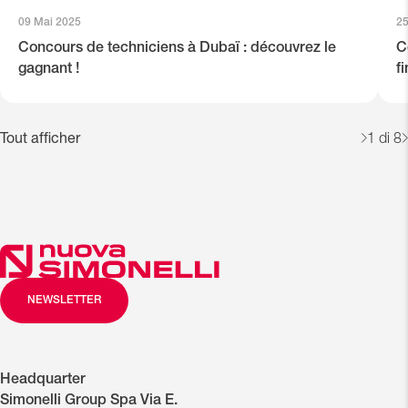
09 Mai 2025
25
Concours de techniciens à Dubaï : découvrez le
C
gagnant !
f
Tout afficher
1
di 8
NEWSLETTER
Headquarter
Simonelli Group Spa Via E.