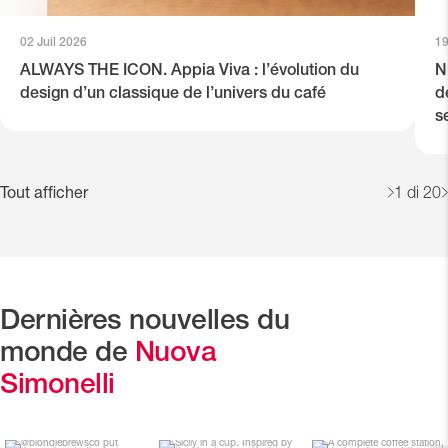
02 Juil 2026
19
ALWAYS THE ICON. Appia Viva : l’évolution du
N
close
design d’un classique de l’univers du café
d
PORTE-
CONSOLE
s
FILTRE
DE
PROFESSIONNEL
CONTRÔLE
Tout afficher
1
di 20
Dernières nouvelles du
monde de
Nuova
Simonelli