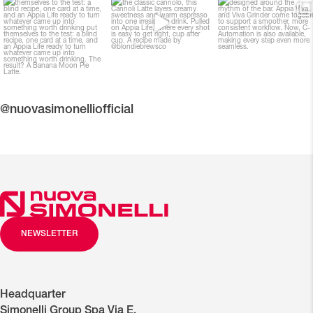
@blondiebrewsco put
Sicily in a cup.
A complete coffee station
themselves to the test: a
...
designed around the
...
Inspired by the classic
...
23
0
340
5
122
3
@nuovasimonelliofficial
NEWSLETTER
Headquarter
Simonelli Group Spa Via E.