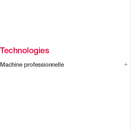
Technologies
Machine professionnelle
Oscar est une machine à café performante, grâce à ses
composants professionnels comme le porte-filtre, le groupe
d’extraction à contrôle thermique et la lance vapeur.