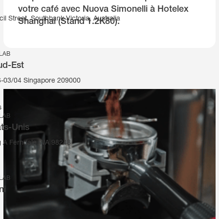
votre café avec Nuova Simonelli à Hotelex
il Street, Southbank Victoria, Australia
Shanghai (Stand 1.2K80).
 LAB
ud-Est
-03/04 Singapore 209000
s
 LAB
ats-Unis
g A Ferndale WA 98248
 LAB
ni