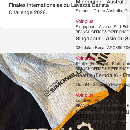
Melbourne – Australie
Finales Internationales du Lavazza Barista
Simonelli Group Australia, Cec
Challenge 2026.
Voir plus
Singapour – Asie du Sud-Est
BRANCH OFFICE & EXPERIENCE
Singapour – Asie du S
380 Jalan Besar ARC380 #06
Voir plus
Seattle (Ferndale) - États-Uni
BRANCH OFFICE & EXPERIENCE
Seattle (Ferndale) - Ét
Llc 6940 Salashan Pkwy Bld
Voir plus
Londres – Royaume-Uni
BRANCH OFFICE & EXPERIENCE
Londres – Royaume-U
6a Pratt Street, London, UK