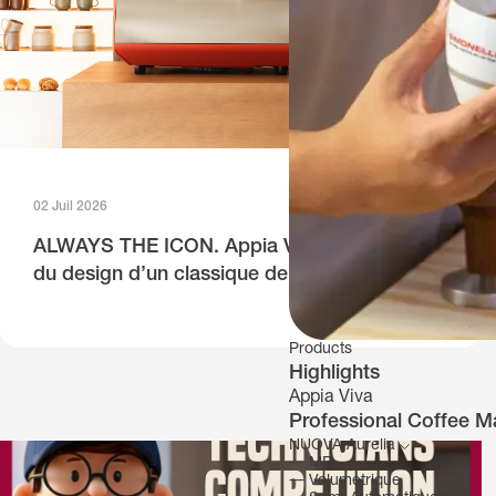
02 Juil 2026
ALWAYS THE ICON. Appia Viva : l’évolution
du design d’un classique de l’univers du café
Products
Highlights
Appia Viva
Professional Coffee M
NUOVA Aurelia
―
MP
―
Volumetrique