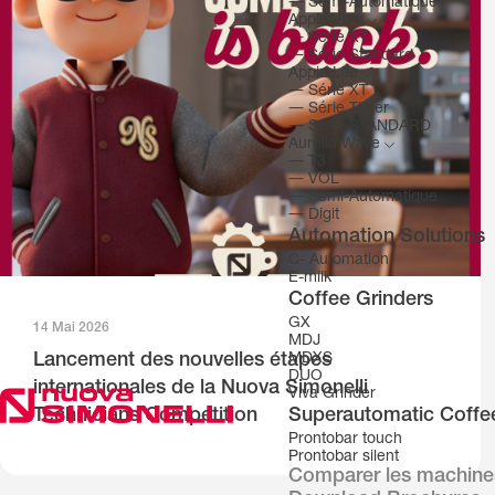
―
Semi-Automatique
Appia Viva
―
Série XT
―
Série Standard
Appia Life
―
Série XT
―
Série Timer
―
Série STANDARD
Aurelia Wave
―
T3
―
VOL
―
Semi-Automatique
―
Digit
Automation Solutions
C- Automation
E-milk
Coffee Grinders
GX
14 Mai 2026
MDJ
Lancement des nouvelles étapes
MDXS
DUO
internationales de la Nuova Simonelli
Viva Grinder
Technicians Competition
Superautomatic Coffe
Prontobar touch
Prontobar silent
Comparer les machine