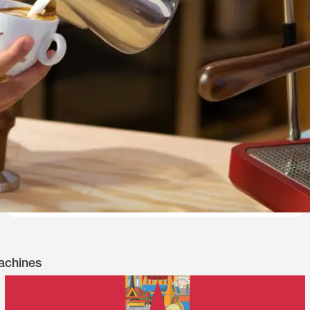
19 Juin 2026
Nuova Simonelli Technicians Competition: la
force de la communauté au service de
l’excellence du service après-vente
achines