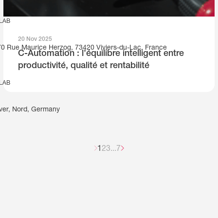
 LAB
20 Nov 2025
270 Rue Maurice Herzog, 73420 Viviers-du-Lac, France
C-Automation : l’équilibre intelligent entre
productivité, qualité et rentabilité
 LAB
ver, Nord, Germany
1
2
3
...
7