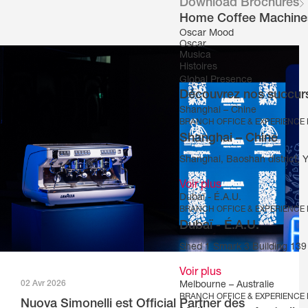
Download Brochures
Home Coffee Machine
Oscar Mood
Oscar
Musica
Histoires
Global Presence
Découvrez nos succurs
Shanghai – Chine
BRANCH OFFICE & EXPERIENCE
Shanghai – Chine
Shanghai, Baoshan district, 
Voir plus
Dubaï - É.A.U.
BRANCH OFFICE & EXPERIENCE
Dubaï - É.A.U.
Shed 1 Smark 3 Building 139 
Voir plus
02 Avr 2026
Melbourne – Australie
BRANCH OFFICE & EXPERIENCE
Nuova Simonelli est Official Partner des