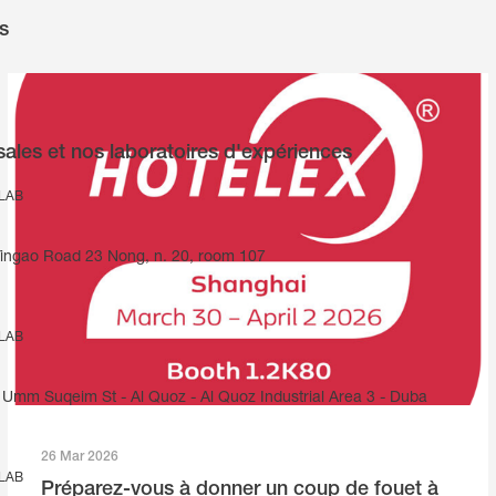
s
ales et nos laboratoires d'expériences
 LAB
Yingao Road 23 Nong, n. 20, room 107
 LAB
Umm Suqeim St - Al Quoz - Al Quoz Industrial Area 3 - Duba
26 Mar 2026
 LAB
Préparez-vous à donner un coup de fouet à