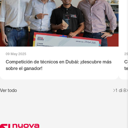
09 May 2025
25
Competición de técnicos en Dubái: ¡descubre más
C
sobre el ganador!
t
Ver todo
1
di 8