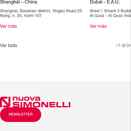
Shanghái – China
Dubái - E.A.U.
Shanghai, Baoshan district, Yingao Road 23
Shed 1 Smark 3 Build
Nong, n. 20, room 107
Al Quoz - Al Quoz Indu
Ver más
Ver más
Ver todo
1
di 9
NEWSLETTER