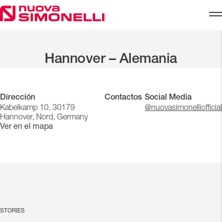
Skip to content
Inicio
Global Presence
Hannover – Alemania
Hannover – Alemania
Dirección
Contactos
Social Media
Kabelkamp 10, 30179
@nuovasimonelliofficial
Hannover, Nord, Germany
Ver en el mapa
STORIES