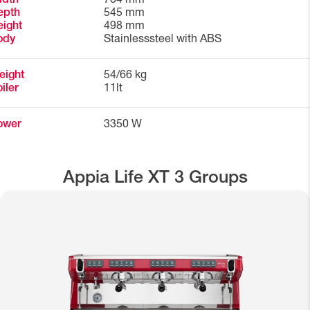
idth
784 mm
epth
545 mm
ight
498 mm
ody
Stainlesssteel with ABS
eight
54/66 kg
iler
11lt
ower
3350 W
Appia Life XT 3 Groups