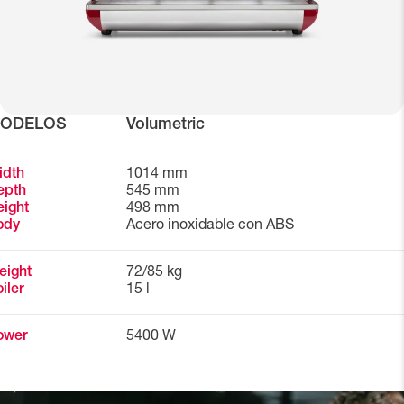
ODELOS
Volumetric
idth
1014 mm
epth
545 mm
ight
498 mm
ody
Acero inoxidable con ABS
eight
72/85 kg
iler
15 l
ower
5400 W