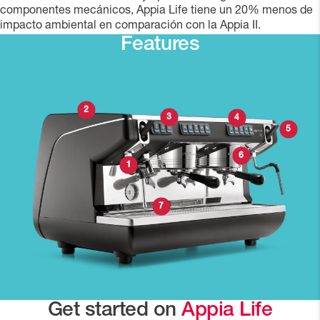
componentes mecánicos, Appia Life tiene un 20% menos de
impacto ambiental en comparación con la Appia II.
Features
2
3
4
5
6
1
7
Get started on
Appia Life