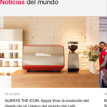
Noticias
del mundo
02 Jul 2026
19
ALWAYS THE ICON. Appia Viva: la evolución del
N
diseño de un clásico del mundo del café
T