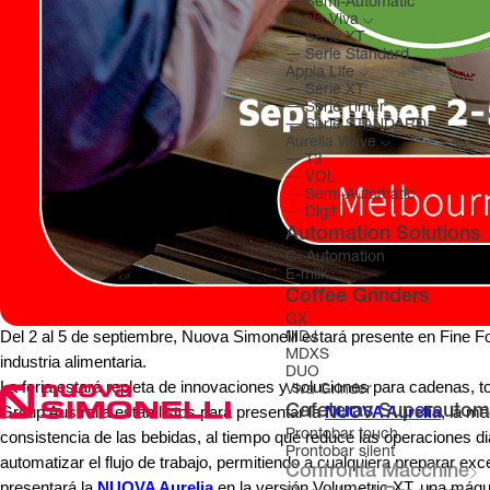
―
Semi-Automatic
Appia Viva
―
Serie XT
―
Serie Standard
Appia Life
―
Serie XT
―
Serie Timer
―
Serie STANDARD
Aurelia Wave
―
T3
―
VOL
―
Semi-Automatic
―
Digit
Automation Solutions
C- Automation
E-milk
Coffee Grinders
GX
Del 2 al 5 de septiembre, Nuova Simonelli estará presente en Fine F
MDJ
MDXS
industria alimentaria.
DUO
La feria estará repleta de innovaciones y soluciones para cadenas, t
Viva Grinder
Group Australia están listos para presentar la
Cafeteras Superautom
NUOVA Aurelia
, la m
consistencia de las bebidas, al tiempo que reduce las operaciones dia
Prontobar touch
Prontobar silent
automatizar el flujo de trabajo, permitiendo a cualquiera preparar ex
Confronta Macchine
presentará la
NUOVA Aurelia
en la versión Volumetric XT, una máquin