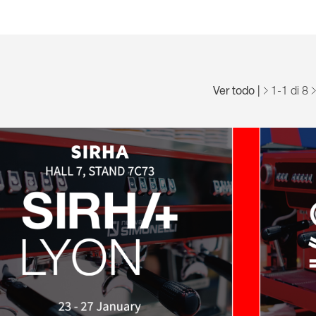
Ver todo
|
1
-
1
di 8