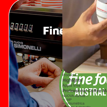
Products
Highlights
Appia Viva
Professional Coffee M
NUOVA Aurelia
―
MP
―
Volumétrica