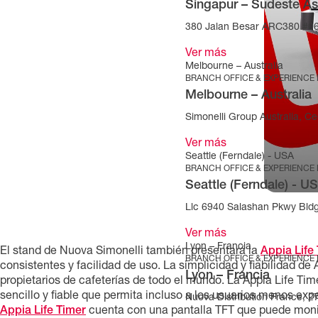
Singapur – Sudeste As
380 Jalan Besar ARC380 #06
Ver más
Melbourne – Australia
BRANCH OFFICE & EXPERIENCE
Melbourne – Australia
Simonelli Group Australia, Cec
Ver más
Seattle (Ferndale) - USA
BRANCH OFFICE & EXPERIENCE
Seattle (Ferndale) - U
Llc 6940 Salashan Pkwy Bld
Ver más
Lyon – Francia
El stand de Nuova Simonelli también presentará la
Appia Life
BRANCH OFFICE & EXPERIENCE
consistentes y facilidad de uso. La simplicidad y fiabilidad d
Lyon – Francia
propietarios de cafeterías de todo el mundo. La Appia Life Ti
sencillo y fiable que permita incluso a los usuarios menos ex
Nuova Distribution France, 
Appia Life Timer
cuenta con una pantalla TFT que puede monito