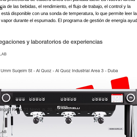
 de las bebidas, el rendimiento, el flujo de trabajo, el control y la
s
 está disponible con una sonda de temperatura, lo que permite leer la
e vapor durante el espumado. El programa de gestión de energía ayu
egaciones y laboratorios de experiencias
 LAB
Umm Suqeim St - Al Quoz - Al Quoz Industrial Area 3 - Duba
 LAB
Yingao Road 23 Nong, n. 20, room 107
 LAB