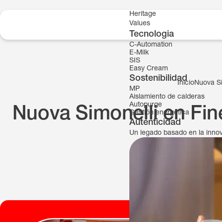
Skip to content
Heritage
Values
Tecnologia
C-Automation
E-Milk
SIS
Easy Cream
Sostenibilidad
Inicio
Nuova Si
MP
Aislamiento de calderas
Autopurge
Nuova Simonelli en Fin
Gestión energetica
Autenticidad
Un legado basado en la inno