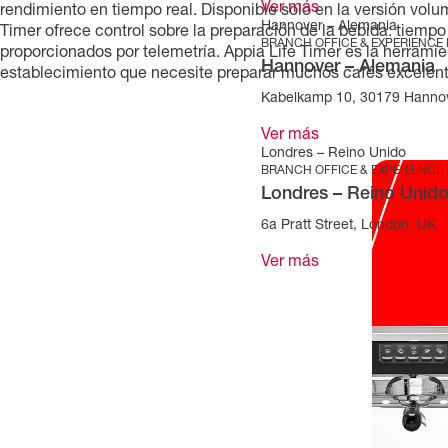
Ver más
rendimiento en tiempo real. Disponible solo en la versión volu
Hannover – Alemania
Timer ofrece control sobre la preparación de la bebida: tiemp
BRANCH OFFICE & EXPERIENCE
proporcionados por telemetría. Appia Life Timer es la herrami
Hannover – Alemania
establecimiento que necesite preparar muchos cafés excelent
Kabelkamp 10, 30179 Hanno
Ver más
Londres – Reino Unido
BRANCH OFFICE & EXPERIENCE
Londres – Reino Unid
6a Pratt Street, London, UK
Ver más