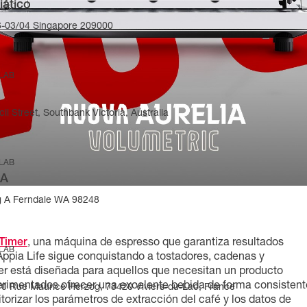
iático
-03/04 Singapore 209000
 LAB
il Street, Southbank Victoria, Australia
 LAB
SA
g A Ferndale WA 98248
 Timer
, una máquina de espresso que garantiza resultados
 LAB
e Appia Life sigue conquistando a tostadores, cadenas y
mer está diseñada para aquellos que necesitan un producto
perimentados ofrecer una excelente bebida de forma consistent
270 Rue Maurice Herzog, 73420 Viviers-du-Lac, France
rizar los parámetros de extracción del café y los datos de