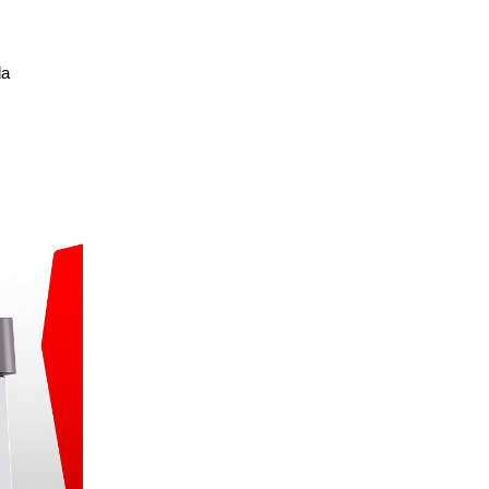
Español
Français
Italiano
da