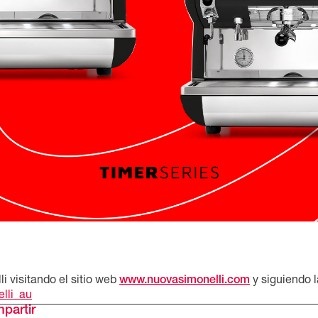
i visitando el sitio web
www.nuovasimonelli.com
y siguiendo 
lli_au
partir