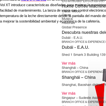
Download Brochures
Vol XT introduce características diseñadas para mejorar la consistencia
Home Coffee Machine
facilidad de mantenimiento. La lanza de vapor con control electrónico
Oscar Mood
temperatura de la leche directamente desde la pantalla del mando d
Oscar
Musica
a mejorar la sostenibilidad ambiental y económica de la cafetería.
Historias
Global Presence
Descubra nuestras del
Dubái - E.A.U.
BRANCH OFFICE & EXPERIENCE
Dubái - E.A.U.
Shed 1 Smark 3 Building 139 
Ver más
Shanghái – China
BRANCH OFFICE & EXPERIENCE
Shanghái – China
Shanghai, Baoshan district, 
Ver más
Singapur – Sudeste Asiático
BRANCH OFFICE & EXPERIENCE