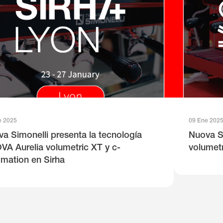
e 2025
09 Ene 202
a Simonelli presenta la tecnología
Nuova S
A Aurelia volumetric XT y c-
volumet
mation en Sirha