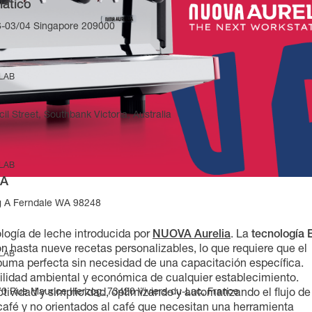
iático
-03/04 Singapore 209000
 LAB
il Street, Southbank Victoria, Australia
 LAB
SA
g A Ferndale WA 98248
logía de leche introducida por
NUOVA Aurelia
. La
tecnología 
 hasta nueve recetas personalizables, lo que requiere que el
 LAB
uma perfecta sin necesidad de una capacitación específica.
bilidad ambiental y económica de cualquier establecimiento.
270 Rue Maurice Herzog, 73420 Viviers-du-Lac, France
ividad y simplicidad, optimizando y automatizando el flujo de
 café y no orientados al café que necesitan una herramienta