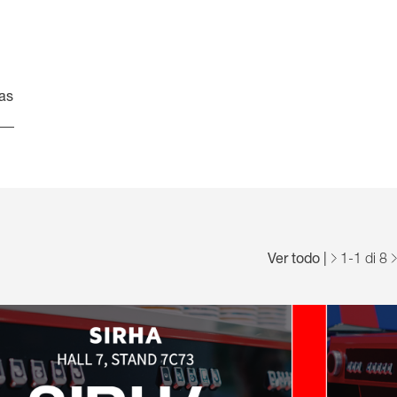
las
Ver todo
|
1
-
1
di 8