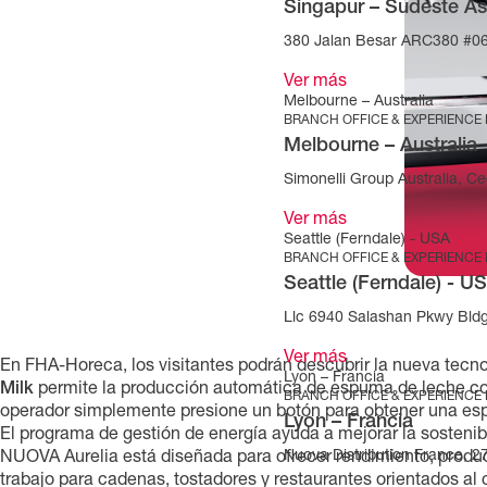
Singapur – Sudeste As
380 Jalan Besar ARC380 #06
Ver más
Melbourne – Australia
BRANCH OFFICE & EXPERIENCE
Melbourne – Australia
Simonelli Group Australia, Cec
Ver más
Seattle (Ferndale) - USA
BRANCH OFFICE & EXPERIENCE
Seattle (Ferndale) - U
Llc 6940 Salashan Pkwy Bld
Ver más
En FHA-Horeca, los visitantes podrán descubrir la nueva tecno
Lyon – Francia
Milk
permite la producción automática de espuma de leche con
BRANCH OFFICE & EXPERIENCE
operador simplemente presione un botón para obtener una esp
Lyon – Francia
El programa de gestión de energía ayuda a mejorar la sosteni
Nuova Distribution France, 
NUOVA Aurelia está diseñada para ofrecer rendimiento, product
trabajo para cadenas, tostadores y restaurantes orientados al