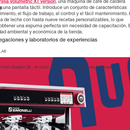
lia Volumetric XT version
, una máquina de café de caldera
s
 una pantalla táctil. Introduce un conjunto de características
iento, el flujo de trabajo, el control y el fácil mantenimiento.
 de leche con hasta nueve recetas personalizables, lo que
 obtener una espuma perfecta sin necesidad de capacitación. 
dad ambiental y económica de la tienda.
egaciones y laboratorios de experiencias
 LAB
Umm Suqeim St - Al Quoz - Al Quoz Industrial Area 3 - Duba
 LAB
Yingao Road 23 Nong, n. 20, room 107
 LAB