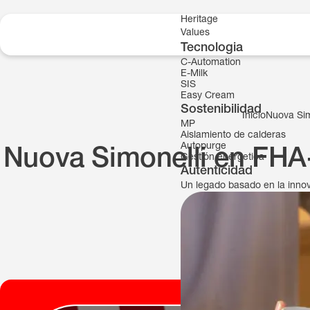
Skip to content
Heritage
Values
Tecnologia
C-Automation
E-Milk
SIS
Easy Cream
Sostenibilidad
Inicio
Nuova Sim
MP
Aislamiento de calderas
Autopurge
Nuova Simonelli en FHA
Gestión energetica
Autenticidad
Un legado basado en la inno