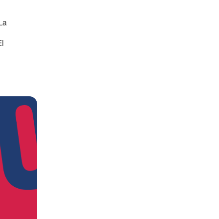
Español
Français
Italiano
 La
El