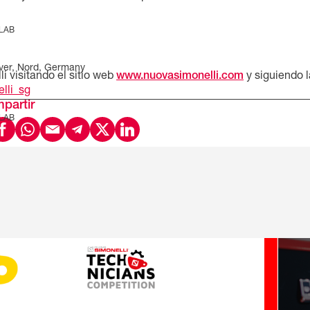
 LAB
ver, Nord, Germany
i visitando el sitio web
www.nuovasimonelli.com
y siguiendo 
lli_sg
partir
 LAB
o