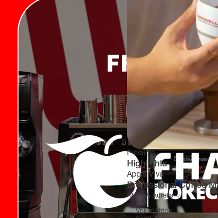
Products
Highlights
Appia Viva
Professional Coffee M
NUOVA Aurelia
―
MP
―
Volumétrica