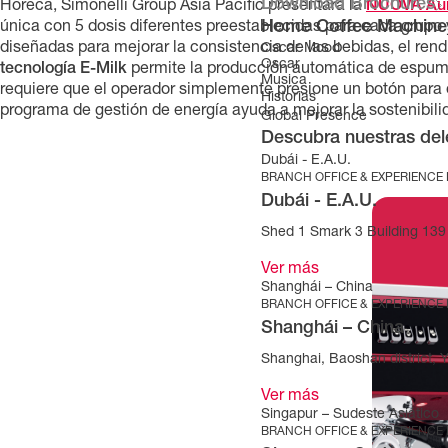
Download Brochures
Horeca, Simonelli Group Asia Pacific presentará la
NUOVA Aure
Home Coffee Machine
única con 5 dosis diferentes preestablecidas para cada grupo y
diseñadas para mejorar la consistencia de las bebidas, el rendim
Oscar Mood
Oscar
tecnología E-Milk
permite la producción automática de espuma
Musica
requiere que el operador simplemente presione un botón para
Historias
programa de gestión de energía ayuda a mejorar la sostenibili
Global Presence
Descubra nuestras del
Dubái - E.A.U.
BRANCH OFFICE & EXPERIENCE
Dubái - E.A.U.
Shed 1 Smark 3 Building 139 
Ver más
Shanghái – China
BRANCH OFFICE & EXPERIENCE
Shanghái – China
Shanghai, Baoshan district, 
Ver más
Singapur – Sudeste Asiático
BRANCH OFFICE & EXPERIENCE