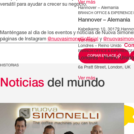
Ver más
versátil para ayudar a crecer su negocio.
Hannover – Alemania
BRANCH OFFICE & EXPERIENCE
Hannover – Alemania
Kabelkamp 10, 30179 Hanno
Manténgase al día de los eventos y noticias de Nuova Simonell
páginas de Instagram
@nuovasimonelliofficial
y
@nuovasimone
Ver más
Com
Londres – Reino Unido
BRANCH OFFICE & EXPERIENCE
COPIAR ENLACE
Londres – Reino Unid
HISTORIAS
6a Pratt Street, London, UK
Ver más
Noticias
del mundo