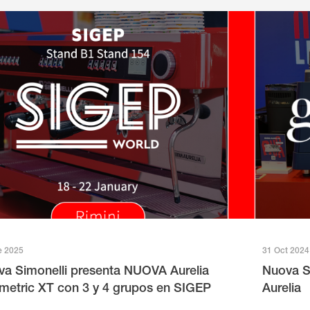
e 2025
31 Oct 2024
a Simonelli presenta NUOVA Aurelia
Nuova S
metric XT con 3 y 4 grupos en SIGEP
Aurelia