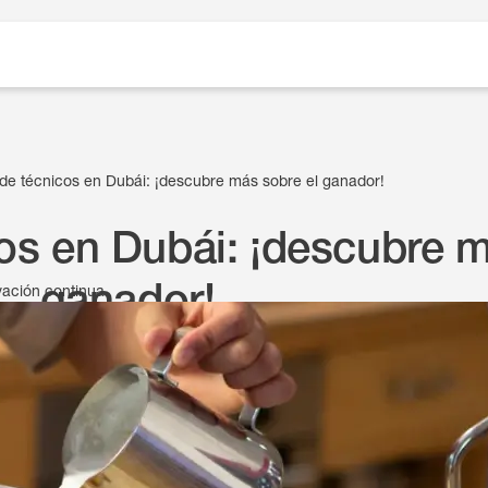
de técnicos en Dubái: ¡descubre más sobre el ganador!
os en Dubái: ¡descubre m
ganador!
vación continua
la competición de técnicos de Nuova Simonelli en Dub
9 de mayo de 2025