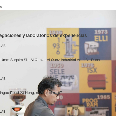
s
egaciones y laboratorios de experiencias
 LAB
Umm Suqeim St - Al Quoz - Al Quoz Industrial Area 3 - Duba
 LAB
Yingao Road 23 Nong, n. 20, room 107
 LAB