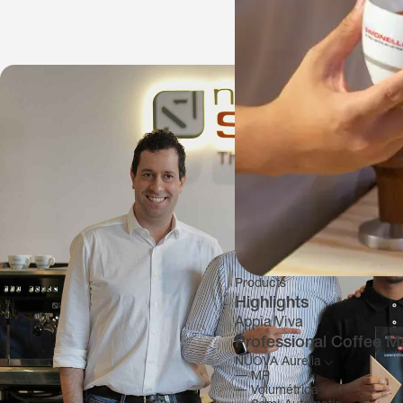
Products
Highlights
Appia Viva
Professional Coffee M
NUOVA Aurelia
―
MP
―
Volumétrica