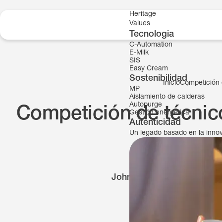
Skip to content
Heritage
Values
Tecnologia
C-Automation
E-Milk
SIS
Easy Cream
Sostenibilidad
Inicio
Competición 
MP
Aislamiento de calderas
Autopurge
Competición de técnic
Gestión energetica
Autenticidad
Un legado basado en la inno
John Paul Alcantara gana 