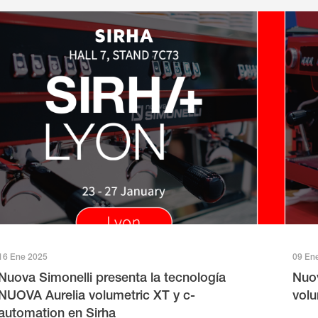
16 Ene 2025
09 En
Nuova Simonelli presenta la tecnología
Nuov
NUOVA Aurelia volumetric XT y c-
volu
automation en Sirha