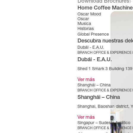
Download Brochures
Home Coffee Machine
Oscar Mood
Oscar
Musica
Historias
Global Presence
Descubra nuestras del
Dubái - E.A.U.
BRANCH OFFICE & EXPERIENCE
Dubái - E.A.U.
Shed 1 Smark 3 Building 139 
Ver más
Shanghái – China
BRANCH OFFICE & EXPERIENCE
Shanghái – China
Shanghai, Baoshan district, 
Ver más
Singapur – Sudeste Asiático
BRANCH OFFICE & EXPERIENCE