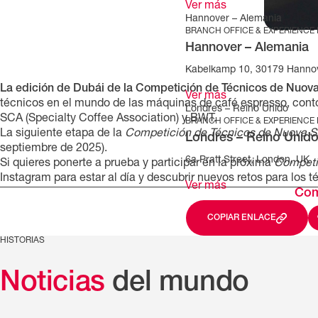
Ver más
Hannover – Alemania
BRANCH OFFICE & EXPERIENCE
Hannover – Alemania
Kabelkamp 10, 30179 Hanno
La edición de Dubái de la Competición de Técnicos de Nuova
Ver más
técnicos en el mundo de las máquinas de café espresso, contó
Londres – Reino Unido
SCA (Specialty Coffee Association) y BWT.
BRANCH OFFICE & EXPERIENCE
La siguiente etapa de la
Competición de Técnicos de Nuova S
Londres – Reino Unid
septiembre de 2025).
6a Pratt Street, London, UK
Si quieres ponerte a prueba y participar en la próxima
Competi
Instagram para estar al día y descubrir nuevos retos para los 
Ver más
Com
COPIAR ENLACE
HISTORIAS
Noticias
del mundo