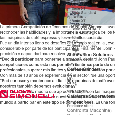
―
Semi-Automatic
Appia Viva
―
Serie XT
―
Serie Standard
Appia Life
―
Serie XT
―
Serie Timer
La primera
Competición de Técnicos de Nuova Simonelli
tuvo 
―
Serie STANDARD
reconocer las habilidades y la importancia estratégica de los 
Aurelia Wave
―
T3
las máquinas de café espresso y los molinillos cada día.
―
VOL
Fue un día intenso lleno de desafíos del mundo real en la
, ev
―
Semi-Automatic
considerable por parte de los participantes. Finalmente, John P
―
Digit
precisión y capacidad para resolver problemas.
Automation Solutions
“Decidí participar para ponerme a prueba”
, declaró John Pau
C- Automation
E-milk
competiciones como esta nos permiten sentirnos parte de un
Coffee Grinders
profesionales, superar mis límites y compartir mi pasión por e
GX
Con más de 10 años de experiencia en el sector, fue una opor
MDJ
“Sed curiosos y manteneos al día. Las máquinas de café evolu
MDXS
nosotros también debemos evolucionar.”
DUO
Viva Grinder
Además, añadió lo mucho que aprecia trabajar con las máqui
Cafeteras Superautom
marca una gran diferencia en nuestro trabajo diario.”
Por últi
Prontobar touch
mundo a participar en este tipo de competiciones. Es una for
Prontobar silent
Confronta Macchine