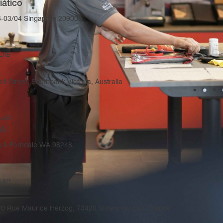
iático
-03/04 Singapore 209000
 LAB
il Street, Southbank Victoria, Australia
 LAB
SA
g A Ferndale WA 98248
 LAB
270 Rue Maurice Herzog, 73420 Viviers-du-Lac, France