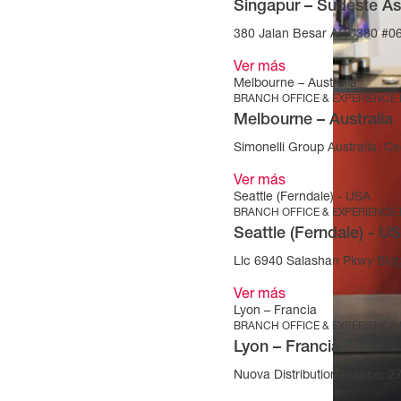
Singapur – Sudeste As
380 Jalan Besar ARC380 #06
Ver más
Melbourne – Australia
BRANCH OFFICE & EXPERIENCE
Melbourne – Australia
Simonelli Group Australia, Cec
Ver más
Seattle (Ferndale) - USA
BRANCH OFFICE & EXPERIENCE
Seattle (Ferndale) - U
Llc 6940 Salashan Pkwy Bld
Ver más
Lyon – Francia
BRANCH OFFICE & EXPERIENCE
Lyon – Francia
Nuova Distribution France, 