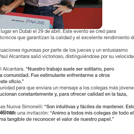
lugar en Dubái el 29 de abril. Este evento se creó para
técnicos que garantizan la calidad y el excelente rendimiento d
aluaciones rigurosas por parte de los jueces y un entusiasmo
aul Alcantara salió victorioso, distinguiéndose por su velocida
l Alcantara.
“Nuestro trabajo suele ser solitario, pero
a comunidad. Fue estimulante enfrentarme a otros
ste oficio.”
tunidad para que enviara un mensaje a los colegas más jóvene
cionan constantemente y, para ofrecer calidad en la taza,
nas Nuova Simonelli:
“Son intuitivas y fáciles de mantener. Est
áticas
mo, hizo una invitación:
“Animo a todos mis colegas de todo el
ma tangible de reconocer el valor de nuestro papel.”