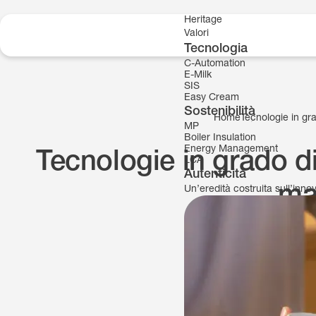
Skip to content
Heritage
Valori
Tecnologia
C-Automation
E-Milk
SIS
Easy Cream
Sostenibilità
Home
Tecnologie in gr
MP
Boiler Insulation
Energy Management
Tecnologie in grado di
LCA
Autenticità
ma
Un’eredità costruita sull’inn