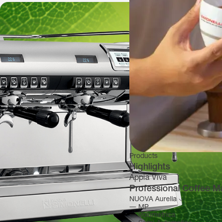
Products
Highlights
Appia Viva
Professional Coffee M
NUOVA Aurelia
―
MP
―
Volumetrica