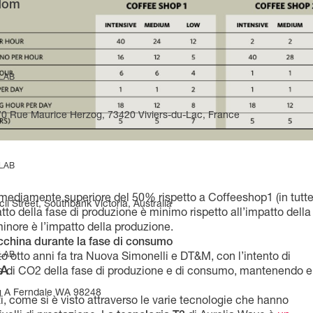
gdom
 LAB
270 Rue Maurice Herzog, 73420 Viviers-du-Lac, France
 LAB
 mediamente superiore del 50% rispetto a Coffeeshop1 (in tutte
il Street, Southbank Victoria, Australia
patto della fase di produzione è minimo rispetto all’impatto della
 minore è l’impatto della produzione.
acchina durante la fase di consumo
 LAB
iato otto anni fa tra Nuova Simonelli e DT&M, con l’intento di
SA
one di CO2 della fase di produzione e di consumo, mantenendo e
g A Ferndale WA 98248
i, come si è visto attraverso le varie tecnologie che hanno