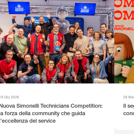
19 Giu 2026
28 Ma
Nuova Simonelli Technicians Competition:
Il s
la forza della community che guida
conc
l’eccellenza del service