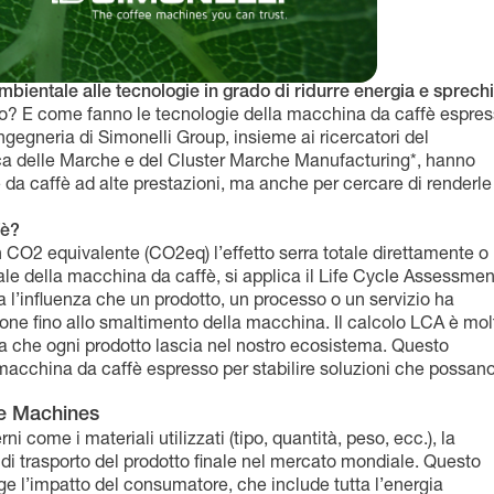
mbientale alle tecnologie in grado di ridurre energia e sprechi
so? E come fanno le tecnologie della macchina da caffè espre
ngegneria di Simonelli Group, insieme ai ricercatori del
ica delle Marche e del Cluster Marche Manufacturing*, hanno
a caffè ad alte prestazioni, ma anche per cercare di renderle 
fè?
n CO2 equivalente (CO2eq) l’effetto serra totale direttamente o
ale della macchina da caffè, si applica il Life Cycle Assessmen
 l’influenza che un prodotto, un processo o un servizio ha
uzione fino allo smaltimento della macchina. Il calcolo LCA è mol
a che ogni prodotto lascia nel nostro ecosistema. Questo
 macchina da caffè espresso per stabilire soluzioni che possan
e Machines
i come i materiali utilizzati (tipo, quantità, peso, ecc.), la
i di trasporto del prodotto finale nel mercato mondiale. Questo
ge l’impatto del consumatore, che include tutta l’energia