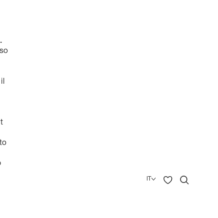
.
sso
il
t
to
o
IT
English
Deutsch