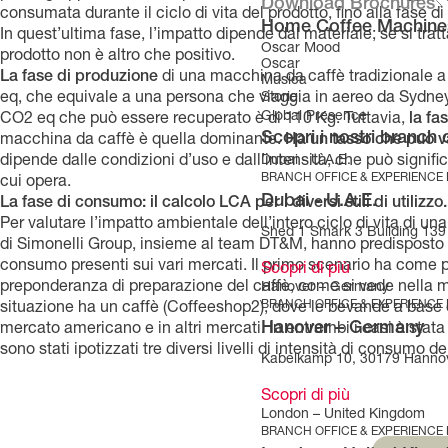
Download Brochures
consumata durante il ciclo di vita del prodotto, fino alla fase 
Home Coffee Machine
In quest’ultima fase, l’impatto dipende dal materiale; se si tra
Oscar Mood
prodotto non è altro che positivo.
Oscar
La fase di produzione
di una macchina da caffè tradizionale a
Musica
eq, che equivale a una persona che viaggia in aereo da Sydne
Storie
Global Presence
CO2 eq che può essere recuperato è di 110 Kg. Tuttavia,
la fa
Scopri i nostri branch 
macchina da caffè è quella dominante.
Ha un tasso che può v
dipende dalle condizioni d’uso e dall’intensità, che può signifi
Dubai - U.A.E.
BRANCH OFFICE & EXPERIENCE
cui opera.
Dubai - U.A.E.
La fase di consumo: il calcolo LCA per i diversi stili di utilizzo.
Per valutare l’impatto ambientale dell’intero ciclo di vita di u
Shed 1 Smark 3 Building 139 
di Simonelli Group, insieme al team DT&M, hanno predisposto due
consumo presenti sui vari mercati. Il primo scenario ha come p
Scopri di più
preponderanza di preparazione del caffè, come si vede nella m
Hanover – Germany
BRANCH OFFICE & EXPERIENCE
situazione ha un caffè (Coffeeshop2), dove le bevande a base d
Hanover – Germany
mercato americano e in altri mercati. In entrambi i casi è stat
sono stati ipotizzati tre diversi livelli di intensità di consumo d
Kabelkamp 10, 30179 Hanno
Scopri di più
London – United Kingdom
BRANCH OFFICE & EXPERIENCE