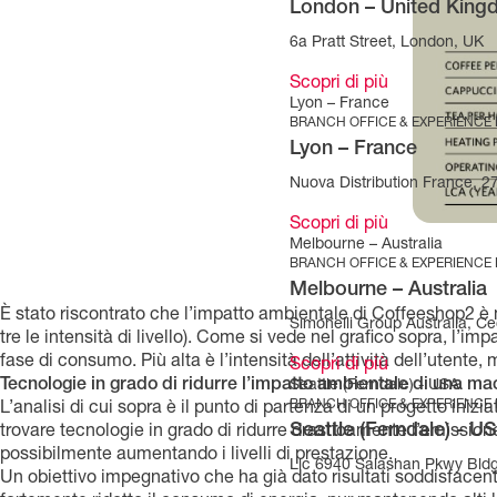
London – United Kin
6a Pratt Street, London, UK
Scopri di più
Lyon – France
BRANCH OFFICE & EXPERIENCE
Lyon – France
Nuova Distribution France, 
Scopri di più
Melbourne – Australia
BRANCH OFFICE & EXPERIENCE
Melbourne – Australia
È stato riscontrato che l’impatto ambientale di Coffeeshop2 è
Simonelli Group Australia, Cec
tre le intensità di livello). Come si vede nel grafico sopra, l’im
fase di consumo. Più alta è l’intensità dell’attività dell’utente,
Scopri di più
Tecnologie in grado di ridurre l’impatto ambientale di una m
Seattle (Ferndale) - USA
BRANCH OFFICE & EXPERIENCE
L’analisi di cui sopra è il punto di partenza di un progetto iniz
Seattle (Ferndale) - U
trovare tecnologie in grado di ridurre drasticamente l’emissi
possibilmente aumentando i livelli di prestazione.
Llc 6940 Salashan Pkwy Bld
Un obiettivo impegnativo che ha già dato risultati soddisfacent