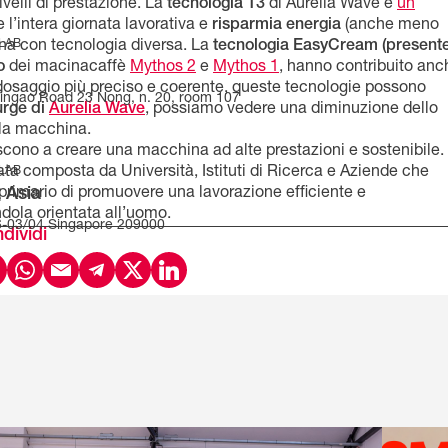
velli di prestazione. La
tecnologia T3
di Aurelia Wave è
un
 l’intera giornata lavorativa e
risparmia energia
(anche meno
 LAB
na con tecnologia diversa. La
tecnologia EasyCream (present
o
dei macinacaffè
Mythos 2
e
Mythos 1
, hanno contribuito anc
 dosaggio più preciso e coerente, queste tecnologie possono
Yingao Road 23 Nong, n. 20, room 107
urge di
Aurelia Wave
, possiamo vedere una diminuzione dello
lla macchina.
scono a creare una macchina ad alte prestazioni e sostenibile.
 LAB
ta composta da Università, Istituti di Ricerca e Aziende che
 Asia
o primario di promuovere una lavorazione efficiente e
ola orientata all’uomo.
-03/04 Singapore 209000
dividi