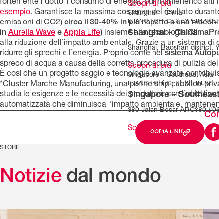
fortemente ridotto il consumo di energia, pur mantenendo alti li
Scopri di più
esempio
. Garantisce la massima costanza del risultato durante
Shanghai – China
BRANCH OFFICE & EXPERIENCE
emissioni di CO2)
circa il 30-40% in più
rispetto a una macchi
Shanghai – China
in
Aurelia Wave
e
Appia Life
)
insieme alla tecnologia
ClimaPr
alla riduzione dell’impatto ambientale. Grazie a un sistema di
Shanghai, Baoshan district, 
ridurre gli sprechi e l’energia. Proprio come nel
sistema Autop
spreco di acqua a causa della corretta procedura di pulizia de
Scopri di più
È così che un progetto saggio e tecnologie avanzate contribui
Singapore – Southeast Asia
BRANCH OFFICE & EXPERIENCE
*Cluster Marche Manufacturing, una partnership pubblico-priva
Singapore – Southeast
studia le esigenze e le necessità dei produttori, con l’obiettiv
automatizzata che diminuisca l’impatto ambientale, mantenend
380 Jalan Besar ARC380 #06
Con
Scopri di più
COPIA LINK
STORIE
Notizie
dal mondo