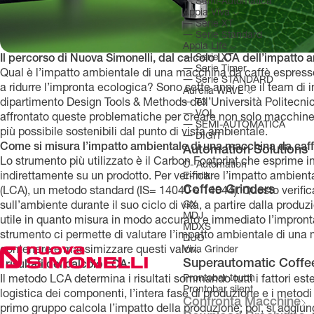
―
Semi-Automatica
Appia Viva
―
Serie XT
―
Serie Standard
Appia Life
―
Serie XT
Il percorso di Nuova Simonelli, dal calcolo LCA dell’impatto a
―
Serie Timer
Qual è l’impatto ambientale di una macchina da caffè espres
―
Serie STANDARD
a ridurre l’impronta ecologica? Sono sette anni che il team di i
Aurelia WAVE
dipartimento Design Tools & Methods dell’Università Politecn
―
T3
―
VOL
affrontato queste problematiche per creare non solo macchine d
―
SEMI-AUTOMATICA
più possibile sostenibili dal punto di vista ambientale.
―
DIGIT
Come si misura l’impatto ambientale di una macchina da caf
Automation Solutions
Lo strumento più utilizzato è il Carbon Footprint che esprime i
C- Automation
indirettamente su un prodotto. Per verificare l’impatto ambient
E-milk
Coffee Grinders
(LCA), un metodo standard (IS= 14040 e 14044). Questo verifica
GX
sull’ambiente durante il suo ciclo di vita, a partire dalla prod
MDJ
utile in quanto misura in modo accurato e immediato l’impront
MDXS
strumento ci permette di valutare l’impatto ambientale di una
DUO
contenere e massimizzare questi valori.
Viva Grinder
Superautomatic Coffe
I risultati del calcolo LCA:
Prontobar touch
Il metodo LCA determina i risultati sommando tutti i fattori estern
Prontobar silent
logistica dei componenti, l’intera fase di produzione e i metod
Confronta Macchine
primo gruppo calcola l’impatto della produzione; poi, si aggiun