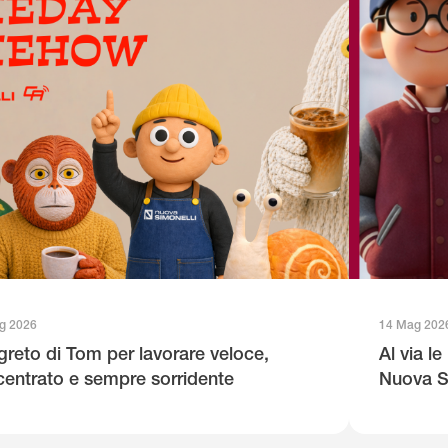
g 2026
14 Mag 202
egreto di Tom per lavorare veloce,
Al via l
entrato e sempre sorridente
Nuova S