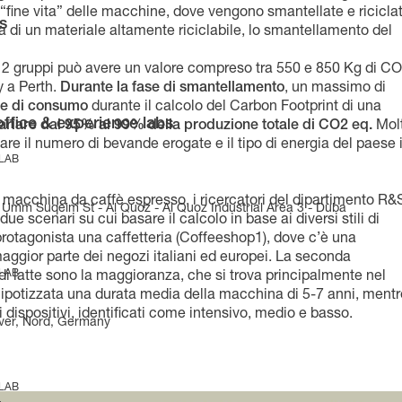
di “fine vita” delle macchine, dove vengono smantellate e ricicla
s
tta di un materiale altamente riciclabile, lo smantellamento del
 2 gruppi può avere un valore compreso tra 550 e 850 Kg di C
y a Perth.
Durante la fase di smantellamento
, un massimo di
se di consumo
durante il calcolo del Carbon Footprint di una
office & experience labs
ariare dal 95% al 99% della produzione totale di CO2 eq.
Mol
care il numero di bevande erogate e il tipo di energia del paese 
 LAB
na macchina da caffè espresso, i ricercatori del dipartimento R&
Umm Suqeim St - Al Quoz - Al Quoz Industrial Area 3 - Duba
 scenari su cui basare il calcolo in base ai diversi stili di
rotagonista una caffetteria (Coffeeshop1), dove c’è una
aggior parte dei negozi italiani ed europei. La seconda
 LAB
i latte sono la maggioranza, che si trova principalmente nel
a ipotizzata una durata media della macchina di 5-7 anni, mentr
ei dispositivi, identificati come intensivo, medio e basso.
ver, Nord, Germany
 LAB