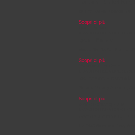
London – United Kin
6a Pratt Street, London, UK
Scopri di più
Lyon – France
BRANCH OFFICE & EXPERIENCE
Lyon – France
Nuova Distribution France, 
Scopri di più
Melbourne – Australia
BRANCH OFFICE & EXPERIENCE
Melbourne – Australia
Simonelli Group Australia, Cec
Scopri di più
Seattle (Ferndale) - USA
BRANCH OFFICE & EXPERIENCE
Seattle (Ferndale) - U
Llc 6940 Salashan Pkwy Bld