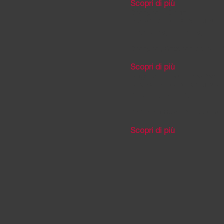
Scopri di più
Shanghai – China
BRANCH OFFICE & EXPERIENCE
Shanghai – China
Shanghai, Baoshan district, 
Scopri di più
Singapore – Southeast Asia
BRANCH OFFICE & EXPERIENCE
Singapore – Southeast
380 Jalan Besar ARC380 #06
Scopri di più