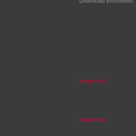
Download Brochures
Home Coffee Machine
Oscar Mood
Oscar
Musica
Storie
Global Presence
Scopri i nostri branch 
Dubai - U.A.E.
BRANCH OFFICE & EXPERIENCE
Dubai - U.A.E.
Shed 1 Smark 3 Building 139 
Scopri di più
Hanover – Germany
BRANCH OFFICE & EXPERIENCE
Hanover – Germany
Kabelkamp 10, 30179 Hanno
Scopri di più
London – United Kingdom
BRANCH OFFICE & EXPERIENCE