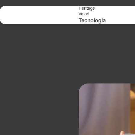
Skip to content
Heritage
Valori
Tecnologia
C-Automation
Sostenibilità
E-Milk
SIS
Easy Cream
Sostenibilità
MP
Boiler Insulation
Energy Management
LCA
Autenticità
Un’eredità costruita sull’inn