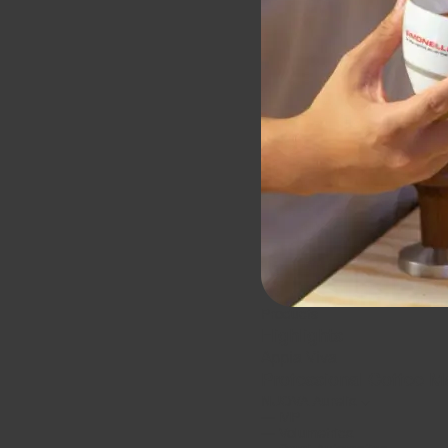
Products
Highlights
Appia Viva
Professional Coffee M
NUOVA Aurelia
―
MP
―
Volumetrica