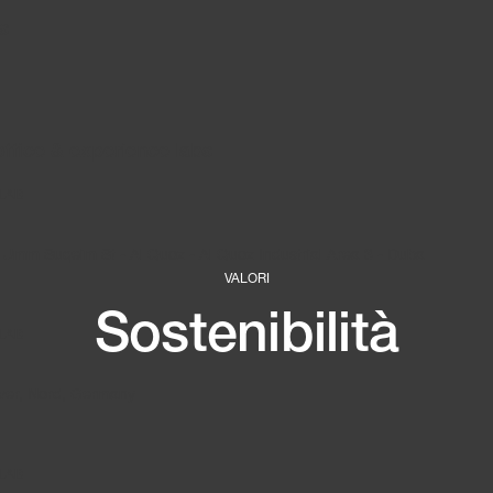
s
office & experience labs
 LAB
Umm Suqeim St - Al Quoz - Al Quoz Industrial Area 3 - Duba
VALORI
Sostenibilità
 LAB
ver, Nord, Germany
 LAB