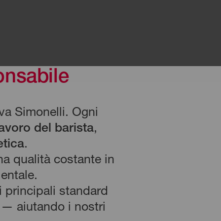
onsabile
ova Simonelli. Ogni
lavoro del barista
,
etica
.
a qualità costante in
ientale.
 principali standard
 — aiutando i nostri