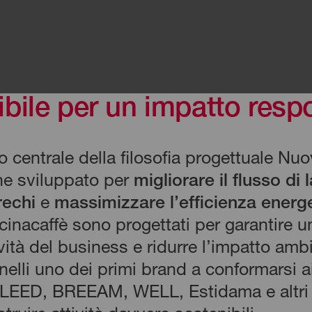
bile per un impatto resp
io centrale della filosofia progettuale Nu
ene sviluppato per
migliorare il flusso di 
rechi
e
massimizzare l’efficienza energ
nacaffè sono progettati per garantire un
ività del business e ridurre l’impatto amb
li uno dei primi brand a conformarsi ai
 — LEED, BREEAM, WELL, Estidama e altri