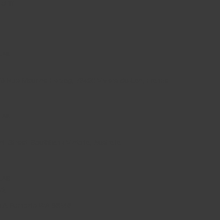
gdom
 LAB
270 Rue Maurice Herzog, 73420 Viviers-du-Lac, France
 LAB
il Street, Southbank Victoria, Australia
 LAB
SA
g A Ferndale WA 98248