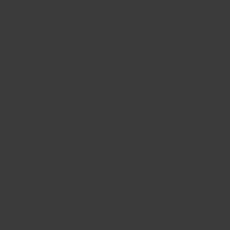
 LAB
Yingao Road 23 Nong, n. 20, room 107
 LAB
 Asia
-03/04 Singapore 209000