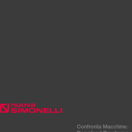
―
Semi-Automatica
Appia Viva
―
Serie XT
―
Serie Standard
Appia Life
―
Serie XT
―
Serie Timer
―
Serie STANDARD
Aurelia WAVE
―
T3
―
VOL
―
SEMI-AUTOMATICA
―
DIGIT
Automation Solutions
C- Automation
E-milk
Coffee Grinders
GX
MDJ
MDXS
DUO
Viva Grinder
Superautomatic Coffe
Prontobar touch
Prontobar silent
Confronta Macchine