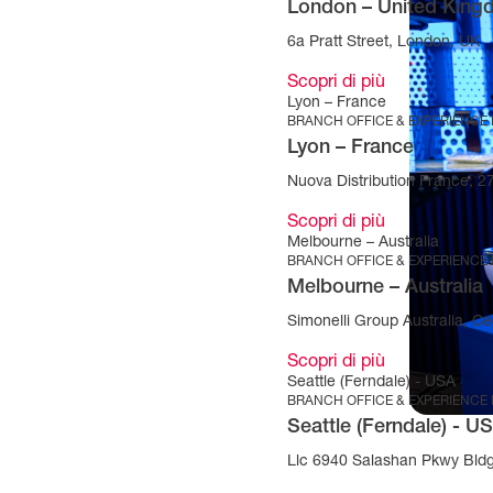
London – United Kin
6a Pratt Street, London, UK
Scopri di più
Lyon – France
BRANCH OFFICE & EXPERIENCE
Lyon – France
Nuova Distribution France, 
Scopri di più
Melbourne – Australia
BRANCH OFFICE & EXPERIENCE
Melbourne – Australia
Simonelli Group Australia, Cec
Scopri di più
Seattle (Ferndale) - USA
BRANCH OFFICE & EXPERIENCE
Seattle (Ferndale) - U
Llc 6940 Salashan Pkwy Bld