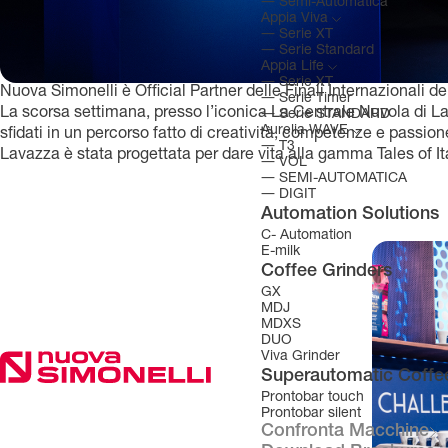
―
Semi-Automatica
Appia Viva
―
Serie XT
―
Serie Standard
Appia Life
―
Serie XT
Nuova Simonelli è Official Partner delle Finali Internazionali 
―
Serie Timer
La scorsa settimana, presso l’iconica La Centrale Nuvola di Lav
―
Serie STANDARD
Aurelia WAVE
sfidati in un percorso fatto di creatività, competenze e passion
―
T3
Lavazza è stata progettata per dare vita alla gamma Tales of Ita
―
VOL
―
SEMI-AUTOMATICA
―
DIGIT
Automation Solutions
C- Automation
E-milk
Coffee Grinders
GX
MDJ
MDXS
DUO
Viva Grinder
Superautomatic Coffe
Prontobar touch
Prontobar silent
Confronta Macchine