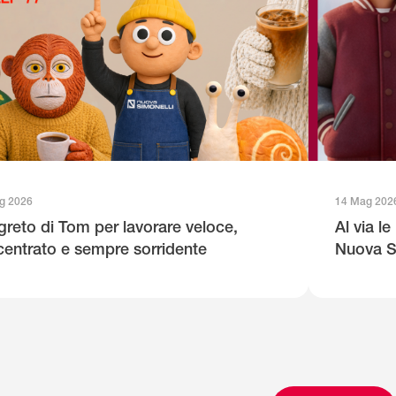
g 2026
14 Mag 202
egreto di Tom per lavorare veloce,
Al via l
entrato e sempre sorridente
Nuova S