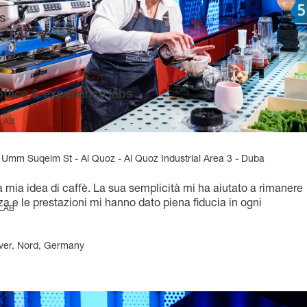
s
office & experience labs
 LAB
Umm Suqeim St - Al Quoz - Al Quoz Industrial Area 3 - Duba
ia idea di caffè. La sua semplicità mi ha aiutato a rimanere
 e le prestazioni mi hanno dato piena fiducia in ogni
 LAB
ver, Nord, Germany
 LAB