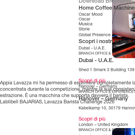
Download Brochures
Home Coffee Machine
Oscar Mood
Oscar
Musica
Storie
Global Presence
Scopri i nostri branch 
Dubai - U.A.E.
BRANCH OFFICE & EXPERIENCE
Dubai - U.A.E.
Shed 1 Smark 3 Building 139 
Scopri di più
Appia Lavazza mi ha permesso di esprimere completamente la m
Hanover – Germany
concentrata durante la competizione, mentre la sua consistenza
BRANCH OFFICE & EXPERIENCE
estrazione. È una macchina che supporta davvero il barista.
Hanover – Germany
Lablibell BAJARIAS, Lavazza Barista Challenge 2026
Kabelkamp 10, 30179 Hanno
Scopri di più
London – United Kingdom
BRANCH OFFICE & EXPERIENCE