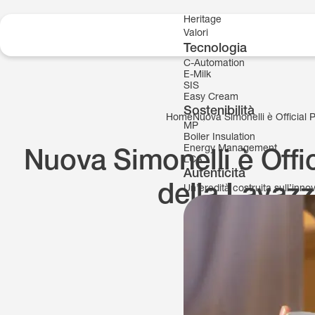
Skip to content
Heritage
Valori
Tecnologia
C-Automation
E-Milk
SIS
Easy Cream
Sostenibilità
Home
Nuova Simonelli è Official P
MP
Boiler Insulation
Energy Management
Nuova Simonelli è Offici
LCA
Autenticità
della Lavazz
Un’eredità costruita sull’inn