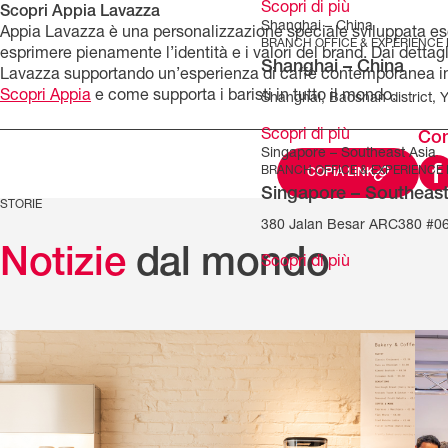
Scopri di più
Scopri Appia Lavazza
Shanghai – China
Appia Lavazza è una personalizzazione speciale sviluppata es
BRANCH OFFICE & EXPERIENCE
esprimere pienamente l’identità e i valori del brand. Dai dettagli
Shanghai – China
Lavazza supportando un’esperienza di caffè contemporanea in 
Scopri Appia
e come supporta i baristi in tutto il mondo.
Shanghai, Baoshan district, 
Scopri di più
Con
Singapore – Southeast Asia
BRANCH OFFICE & EXPERIENCE
COPIA LINK
Singapore – Southeast
STORIE
380 Jalan Besar ARC380 #06
Notizie
dal mondo
Scopri di più