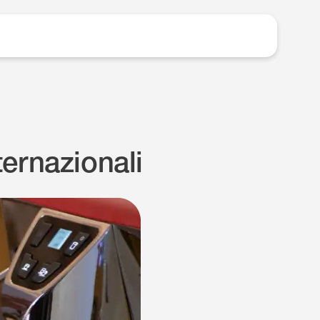
ternazionali
.