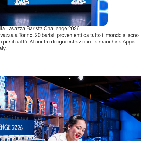
della Lavazza Barista Challenge 2026.
azza a Torino, 20 baristi provenienti da tutto il mondo si sono
e per il caffè. Al centro di ogni estrazione, la macchina Appia
ly.
e Machines