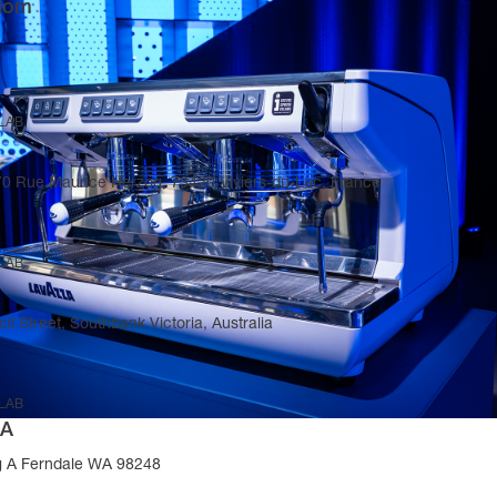
gdom
 LAB
270 Rue Maurice Herzog, 73420 Viviers-du-Lac, France
 LAB
il Street, Southbank Victoria, Australia
 LAB
SA
g A Ferndale WA 98248