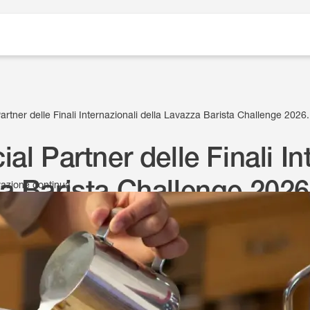
artner delle Finali Internazionali della Lavazza Barista Challenge 2026.
al Partner delle Finali In
a Barista Challenge 2026
ovazione continua
2 Aprile 2026