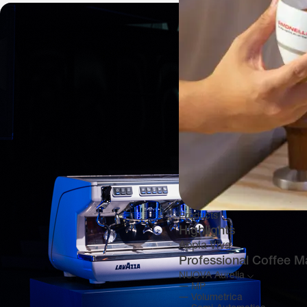
Products
Highlights
Appia Viva
Professional Coffee M
NUOVA Aurelia
―
MP
―
Volumetrica