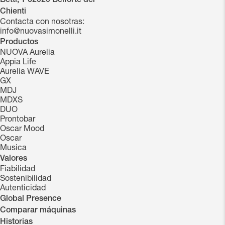
Betti, 1 62020 Belforte del
Chienti
Contacta con nosotras:
info@nuovasimonelli.it
Productos
NUOVA Aurelia
Appia Life
Aurelia WAVE
GX
MDJ
MDXS
DUO
Prontobar
Oscar Mood
Oscar
Musica
Valores
Fiabilidad
Sostenibilidad
Autenticidad
Global Presence
Comparar máquinas
Historias