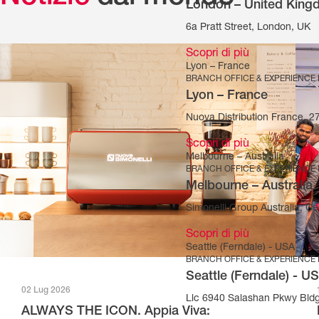
London – United Kin
6a Pratt Street, London, UK
Scopri di più
Lyon – France
BRANCH OFFICE & EXPERIENCE
Lyon – France
Nuova Distribution France, 
Scopri di più
Melbourne – Australia
BRANCH OFFICE & EXPERIENCE
Melbourne – Australia
Simonelli Group Australia, Cec
Scopri di più
Seattle (Ferndale) - USA
BRANCH OFFICE & EXPERIENCE
Seattle (Ferndale) - U
02 Lug 2026
Llc 6940 Salashan Pkwy Bld
ALWAYS THE ICON. Appia Viva: