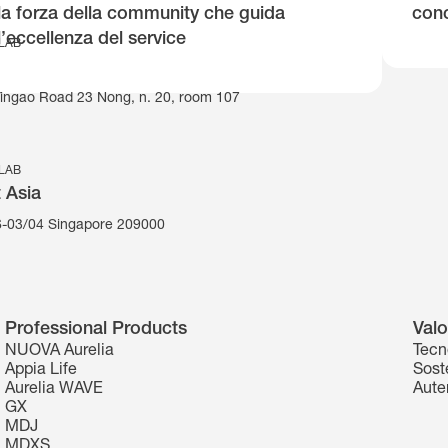
la forza della community che guida
conc
l’eccellenza del service
 LAB
Yingao Road 23 Nong, n. 20, room 107
 LAB
 Asia
-03/04 Singapore 209000
Professional Products
Valo
NUOVA Aurelia
Tecn
Appia Life
Soste
Aurelia WAVE
Aute
GX
MDJ
MDXS