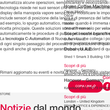
Download Brochures
automatizza alcune operazioni, semplificando e velocizzando il
Home Coffee Machine
tecnologia risiede nei suoi sensori che attivano automaticament
Oscar Mood
display della manopola vapore senza dover modificare le impos
Oscar
include sensori di posizione della lancia e di presenza del latte
Musica
ad esempio, lo spurgo automatico, mentre quando è immersa nell
Storie
ricetta principale. Queste soluzioni sono utili non solo per
Global Presence
veloc
Scopri i nostri branch 
automaticamente le procedure di pulizia necessarie a garantir
La
tecnologia C-Automation
di Nuova Aurelia, che collega i po
Dubai - U.A.E.
BRANCH OFFICE & EXPERIENCE
di ogni singolo passaggio del processo di preparazione di qualsi
Dubai - U.A.E.
e quindi anche gli sprechi, per garantire sempre standard di qua
Shed 1 Smark 3 Building 139 
Scopri di più
Hanover – Germany
Rimani aggiornato su eventi e novità di Nuova Simonelli visita
BRANCH OFFICE & EXPERIENCE
Con
Hanover – Germany
COPIA LINK
Kabelkamp 10, 30179 Hanno
STORIE
Scopri di più
London – United Kingdom
Notizie
dal mondo
BRANCH OFFICE & EXPERIENCE