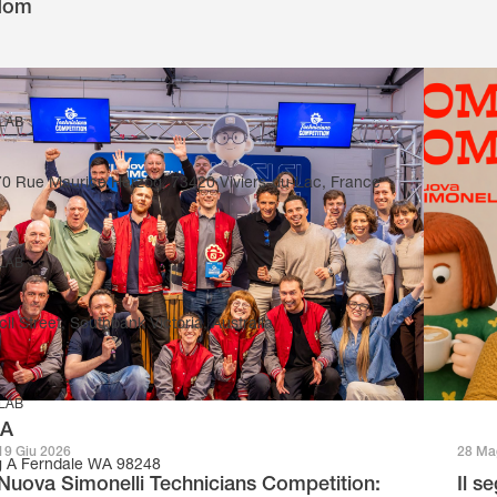
gdom
 LAB
270 Rue Maurice Herzog, 73420 Viviers-du-Lac, France
 LAB
il Street, Southbank Victoria, Australia
 LAB
SA
19 Giu 2026
28 Ma
g A Ferndale WA 98248
Nuova Simonelli Technicians Competition:
Il s