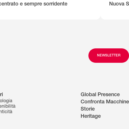
entrato e sempre sorridente
Nuova S
NEWSLETTER
ri
Global Presence
ologia
Confronta Macchine
nibilità
Storie
nticità
Heritage