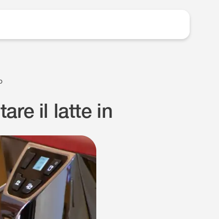
o
e il latte in
o