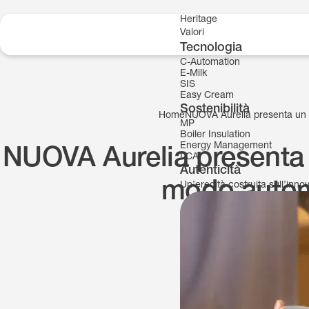
Skip to content
Heritage
Valori
Tecnologia
C-Automation
E-Milk
SIS
Easy Cream
Sostenibilità
Home
NUOVA Aurelia presenta un n
MP
Boiler Insulation
Energy Management
NUOVA Aurelia presenta 
LCA
Autenticità
modo autom
Un’eredità costruita sull’inn