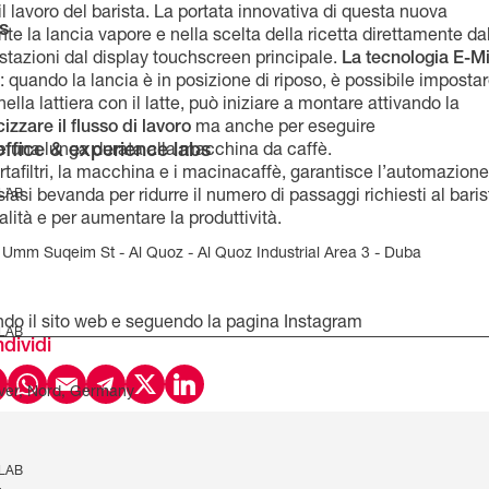
 lavoro del barista. La portata innovativa di questa nuova
s
e la lancia vapore e nella scelta della ricetta direttamente da
tazioni dal display touchscreen principale.
La tecnologia E-Mi
: quando la lancia è in posizione di riposo, è possibile impostar
a lattiera con il latte, può iniziare a montare attivando la
izzare il flusso di lavoro
ma anche per eseguire
office & experience labs
e una lunga durata alla macchina da caffè.
rtafiltri, la macchina e i macinacaffè, garantisce l’automazione
 LAB
asi bevanda per ridurre il numero di passaggi richiesti al baris
lità e per aumentare la produttività.
Umm Suqeim St - Al Quoz - Al Quoz Industrial Area 3 - Duba
ndo il sito web
e seguendo la pagina Instagram
 LAB
dividi
ver, Nord, Germany
 LAB