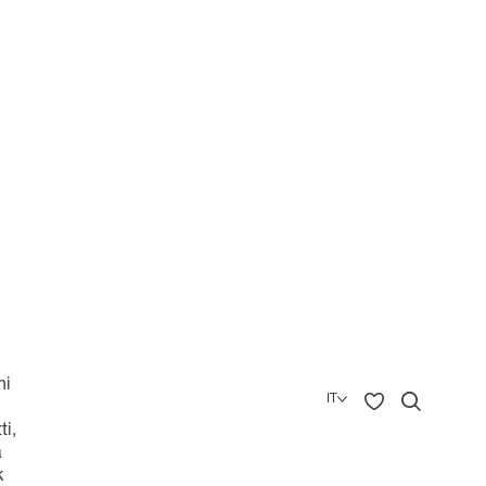
hi
IT
ti,
a
English
Deutsch
k