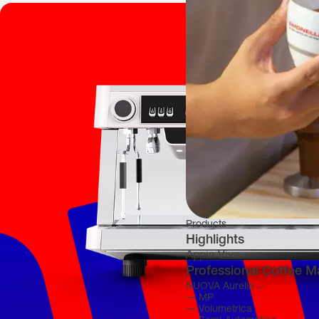
Products
Highlights
Appia Viva
Professional Coffee M
NUOVA Aurelia
―
MP
―
Volumetrica