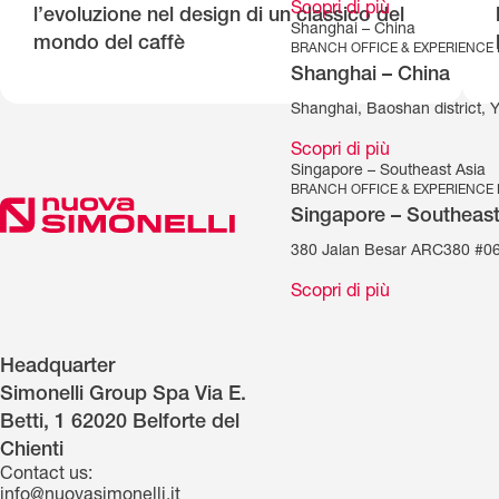
Scopri di più
l’evoluzione nel design di un classico del
Shanghai – China
mondo del caffè
BRANCH OFFICE & EXPERIENCE
Shanghai – China
Shanghai, Baoshan district, 
Scopri di più
Singapore – Southeast Asia
BRANCH OFFICE & EXPERIENCE
Singapore – Southeast
380 Jalan Besar ARC380 #06
Scopri di più
Headquarter
Simonelli Group Spa Via E.
Betti, 1 62020 Belforte del
Chienti
Contact us:
info@nuovasimonelli.it