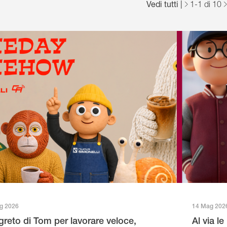
Vedi tutti
|
1
-
1
di 10
g 2026
14 Mag 202
egreto di Tom per lavorare veloce,
Al via l