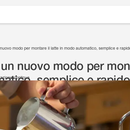
uovo modo per montare il latte in modo automatico, semplice e rapid
un nuovo modo per montar
atico, semplice e rapid
ovazione continua
24 Giugno 2024