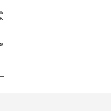
Español
Français
l
Italiano
lk
e,
ta