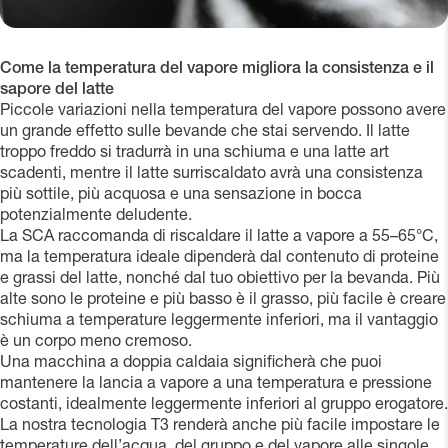
Come la temperatura del vapore migliora la consistenza e il
sapore del latte
Piccole variazioni nella temperatura del vapore possono avere
un grande effetto sulle bevande che stai servendo. Il latte
troppo freddo si tradurrà in una schiuma e una latte art
scadenti, mentre il latte surriscaldato avrà una consistenza
più sottile, più acquosa e una sensazione in bocca
potenzialmente deludente.
La SCA raccomanda di riscaldare il latte a vapore a 55–65°C,
ma la temperatura ideale dipenderà dal contenuto di proteine
e grassi del latte, nonché dal tuo obiettivo per la bevanda. Più
alte sono le proteine e più basso è il grasso, più facile è creare
schiuma a temperature leggermente inferiori, ma il vantaggio
è un corpo meno cremoso.
Una macchina a doppia caldaia significherà che puoi
mantenere la lancia a vapore a una temperatura e pressione
costanti, idealmente leggermente inferiori al gruppo erogatore.
La nostra tecnologia T3 renderà anche più facile impostare le
temperature dell’acqua, del gruppo e del vapore alle singole