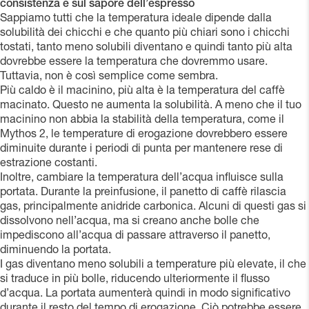
consistenza e sul sapore dell’espresso
Sappiamo tutti che la temperatura ideale dipende dalla
solubilità dei chicchi e che quanto più chiari sono i chicchi
tostati, tanto meno solubili diventano e quindi tanto più alta
dovrebbe essere la temperatura che dovremmo usare.
Tuttavia, non è così semplice come sembra.
Più caldo è il macinino, più alta è la temperatura del caffè
macinato. Questo ne aumenta la solubilità. A meno che il tuo
macinino non abbia la stabilità della temperatura, come il
Mythos 2, le temperature di erogazione dovrebbero essere
diminuite durante i periodi di punta per mantenere rese di
estrazione costanti.
Inoltre, cambiare la temperatura dell’acqua influisce sulla
portata. Durante la preinfusione, il panetto di caffè rilascia
gas, principalmente anidride carbonica. Alcuni di questi gas si
dissolvono nell’acqua, ma si creano anche bolle che
impediscono all’acqua di passare attraverso il panetto,
diminuendo la portata.
I gas diventano meno solubili a temperature più elevate, il che
si traduce in più bolle, riducendo ulteriormente il flusso
d’acqua. La portata aumenterà quindi in modo significativo
durante il resto del tempo di erogazione. Ciò potrebbe essere