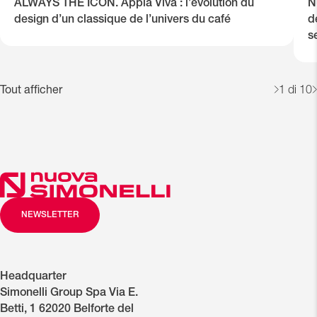
ALWAYS THE ICON. Appia Viva : l’évolution du
N
design d’un classique de l’univers du café
d
s
Tout afficher
1
di 10
NEWSLETTER
Headquarter
Simonelli Group Spa Via E.
Betti, 1 62020 Belforte del