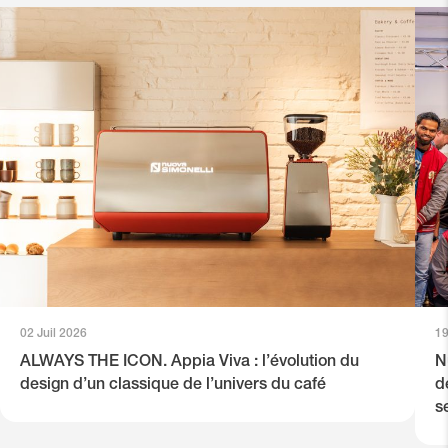
02 Juil 2026
19
ALWAYS THE ICON. Appia Viva : l’évolution du
N
design d’un classique de l’univers du café
d
s