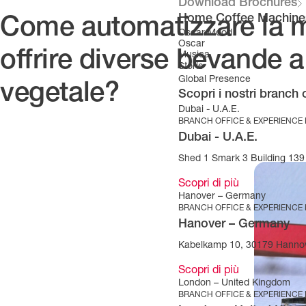
Download Brochures
Home Coffee Machine
Come automatizzare la mo
Oscar Mood
Oscar
offrire diverse bevande a 
Musica
Storie
Global Presence
vegetale?
Scopri i nostri branch 
Dubai - U.A.E.
BRANCH OFFICE & EXPERIENCE
Dubai - U.A.E.
Shed 1 Smark 3 Building 139 
Scopri di più
Hanover – Germany
BRANCH OFFICE & EXPERIENCE
Hanover – Germany
Kabelkamp 10, 30179 Hanno
Scopri di più
London – United Kingdom
BRANCH OFFICE & EXPERIENCE