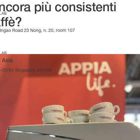
ncora più consistenti
 LAB
ffè?
Yingao Road 23 Nong, n. 20, room 107
 LAB
 Asia
-03/04 Singapore 209000