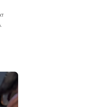
 XT
a.