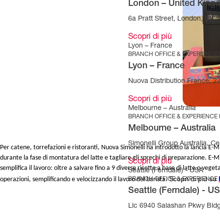
London – United Kin
6a Pratt Street, London, UK
Scopri di più
Lyon – France
BRANCH OFFICE & EXPERIENCE
Lyon – France
Nuova Distribution France, 
Scopri di più
Melbourne – Australia
BRANCH OFFICE & EXPERIENCE
Melbourne – Australia
Simonelli Group Australia, Cec
Per catene, torrefazioni e ristoranti, Nuova Simonelli ha introdotto la lancia E-
durante la fase di montatura del latte e tagliare gli sprechi di preparazione. E-
Scopri di più
semplifica il lavoro: oltre a salvare fino a 9 diverse ricette a base di latte o vege
Seattle (Ferndale) - USA
Scopri di più su
operazioni, semplificando e velocizzando il lavoro del barista.
BRANCH OFFICE & EXPERIENCE
Seattle (Ferndale) - U
Llc 6940 Salashan Pkwy Bld