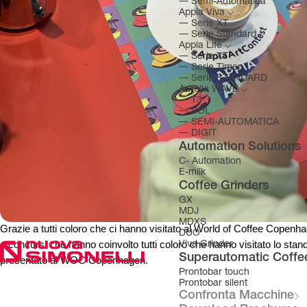
―
Semi-Automatica
Appia Viva
―
Serie XT
―
Serie Standard
Appia Life
―
Serie XT
―
Serie Timer
―
Serie STANDARD
Aurelia WAVE
―
T3
―
VOL
―
SEMI-AUTOMATICA
―
DIGIT
Automation Solutions
C- Automation
E-milk
Coffee Grinders
GX
MDJ
MDXS
Grazie a tutti coloro che ci hanno visitato al World of Coffee Copenha
DUO
e concorsi che hanno coinvolto tutti coloro che hanno visitato lo st
Viva Grinder
Superautomatic Coffe
presentato al WOC Copenhagen.
Prontobar touch
Prontobar silent
Confronta Macchine