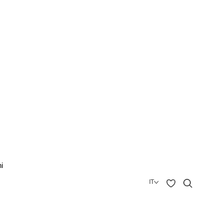
i
IT
English
Deutsch