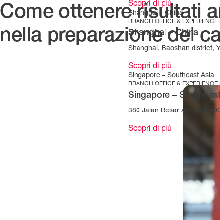
Scopri di più
Come ottenere risultati a
Shanghai – China
BRANCH OFFICE & EXPERIENCE
nella preparazione del ca
Shanghai – China
Shanghai, Baoshan district, 
Scopri di più
Singapore – Southeast Asia
BRANCH OFFICE & EXPERIENCE
Singapore – Southeast
380 Jalan Besar ARC380 #06
Scopri di più