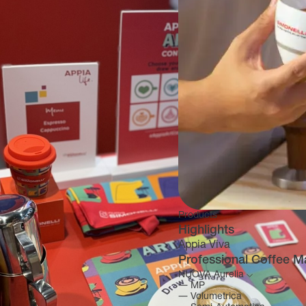
Products
Highlights
Appia Viva
Professional Coffee M
NUOVA Aurelia
―
MP
―
Volumetrica