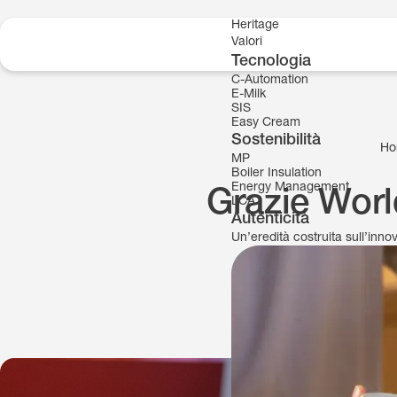
Skip to content
Heritage
Valori
Tecnologia
C-Automation
E-Milk
SIS
Easy Cream
Sostenibilità
Ho
MP
Boiler Insulation
Energy Management
Grazie Worl
LCA
Autenticità
Un’eredità costruita sull’inn