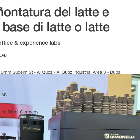
s
ntatura del latte e
base di latte o latte
office & experience labs
 LAB
Umm Suqeim St - Al Quoz - Al Quoz Industrial Area 3 - Duba
 LAB
ver, Nord, Germany
 LAB