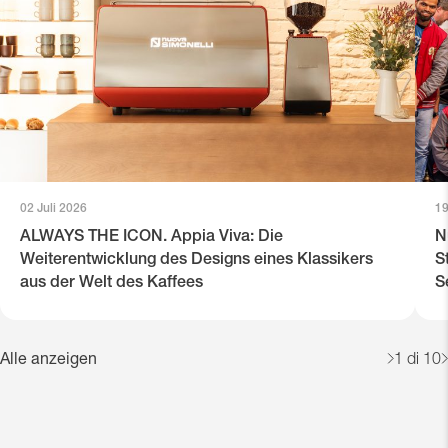
02 Juli 2026
19
ALWAYS THE ICON. Appia Viva: Die
N
Weiterentwicklung des Designs eines Klassikers
S
aus der Welt des Kaffees
S
Alle anzeigen
1
di 10