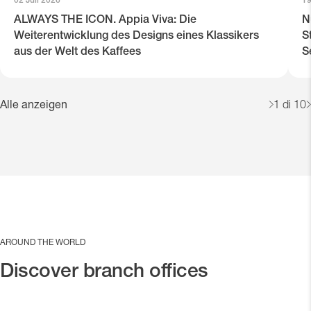
02 Juli 2026
19
ALWAYS THE ICON. Appia Viva: Die
N
Weiterentwicklung des Designs eines Klassikers
S
aus der Welt des Kaffees
S
Alle anzeigen
1
di 10
AROUND THE WORLD
Discover branch offices