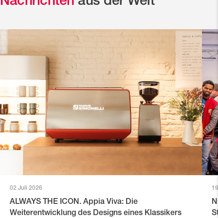
Nachrichten
aus der Welt
02 Juli 2026
19
ALWAYS THE ICON. Appia Viva: Die
N
Weiterentwicklung des Designs eines Klassikers
S