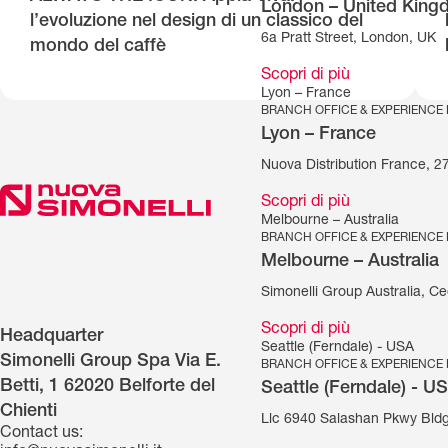
London – United Kin
l’evoluzione nel design di un classico del
6a Pratt Street, London, UK
mondo del caffè
Scopri di più
Lyon – France
BRANCH OFFICE & EXPERIENCE
Lyon – France
Nuova Distribution France, 
Scopri di più
Melbourne – Australia
BRANCH OFFICE & EXPERIENCE
Melbourne – Australia
Simonelli Group Australia, Cec
Scopri di più
Headquarter
Seattle (Ferndale) - USA
Simonelli Group Spa Via E.
BRANCH OFFICE & EXPERIENCE
Betti, 1 62020 Belforte del
Seattle (Ferndale) - U
Chienti
Llc 6940 Salashan Pkwy Bld
Contact us: