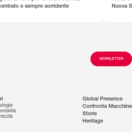
entrato e sempre sorridente
Nuova S
NEWSLETTER
ri
Global Presence
ologia
Confronta Macchine
nibilità
Storie
nticità
Heritage