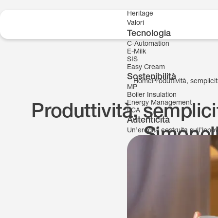
Skip to content
Heritage
Valori
Tecnologia
C-Automation
E-Milk
SIS
Easy Cream
Sostenibilità
Home
Produttività, semplic
MP
Boiler Insulation
Energy Management
Produttività, semplic
LCA
Autenticità
Simonel
Un’eredità costruita sull’inn