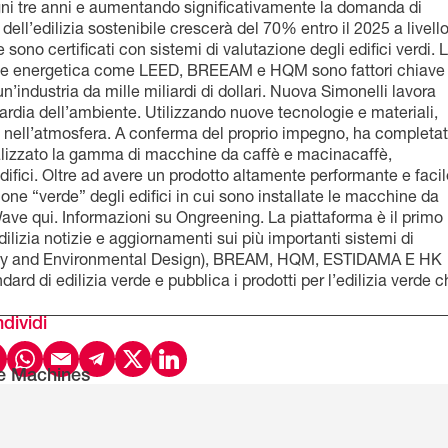
gni tre anni e aumentando significativamente la domanda di
 dell’edilizia sostenibile crescerà del 70% entro il 2025 a livell
e sono certificati con sistemi di valutazione degli edifici verdi. 
azione energetica come LEED, BREEAM e HQM sono fattori chiave
’industria da mille miliardi di dollari. Nuova Simonelli lavora
ardia dell’ambiente. Utilizzando nuove tecnologie e materiali,
O2 nell’atmosfera. A conferma del proprio impegno, ha completa
izzato la gamma di macchine da caffè e macinacaffè,
 edifici. Oltre ad avere un prodotto altamente performante e faci
one “verde” degli edifici in cui sono installate le macchine da
Wave qui. Informazioni su Ongreening. La piattaforma è il primo
dilizia notizie e aggiornamenti sui più importanti sistemi di
nergy and Environmental Design), BREAM, HQM, ESTIDAMA E HK
rd di edilizia verde e pubblica i prodotti per l’edilizia verde 
dividi
e Machines