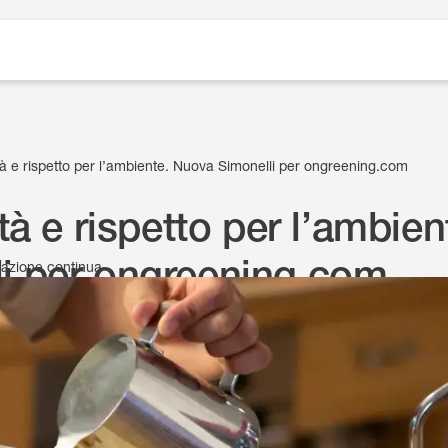
ità e rispetto per l’ambiente. Nuova Simonelli per ongreening.com
ità e rispetto per l’ambie
li per ongreening.com
ovazione continua
11 Ottobre 2019