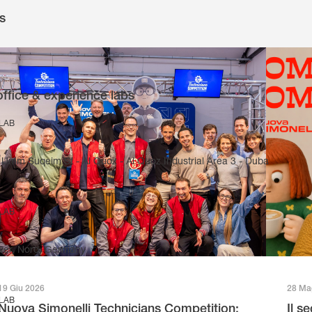
s
office & experience labs
 LAB
Umm Suqeim St - Al Quoz - Al Quoz Industrial Area 3 - Duba
 LAB
ver, Nord, Germany
19 Giu 2026
28 Ma
 LAB
Nuova Simonelli Technicians Competition:
Il s