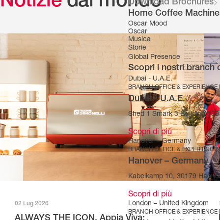
Notizie
dal mondo
Download Brochures
Home Coffee Machine
Oscar Mood
Oscar
Musica
Storie
Global Presence
Scopri i nostri branch 
Dubai - U.A.E.
BRANCH OFFICE & EXPERIENCE
Dubai - U.A.E.
Shed 1 Smark 3 Building 139 
Scopri di più
Hanover – Germany
BRANCH OFFICE & EXPERIENCE
Hanover – Germany
Kabelkamp 10, 30179 Hanno
Scopri di più
London – United Kingdom
02 Lug 2026
BRANCH OFFICE & EXPERIENCE
ALWAYS THE ICON. Appia Viva: