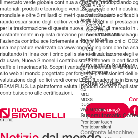
―
Semi-Automatica
Il mercato verde globale continua a crescere, raddoppiando o
Appia Viva
materiali, prodotti e tecnologie verdi. Si prevede che l’industria
―
Serie XT
―
Serie Standard
mondiale e oltre 3 miliardi di metri quadrati di spazio edificabil
Appia Life
rapida espansione degli edifici verdi e dei sistemi di prest
―
Serie XT
per la trasformazione di questa nuova “nicchia” di mercato in un
―
Serie Timer
costantemente in questa direzione per contribuire alla salvagu
―
Serie STANDARD
Aurelia WAVE
l’azienda contribuisce fortemente a ridurre le emissioni di C
―
T3
una mappatura realizzata da www.ongreening.com che ha anal
―
VOL
risultando in linea con i principali sistemi di valutazione degli
―
SEMI-AUTOMATICA
―
DIGIT
da usare, Nuova Simonelli contribuisce a ottenere la certificazi
Automation Solutions
caffè e i macinacaffè. Scopri i vantaggi ambientali di Aurelia 
C- Automation
sito web al mondo progettato per fornire ai professionisti dell’e
E-milk
valutazione degli edifici verdi come LEED (Leadership in E
Coffee Grinders
BEAM PLUS. La piattaforma valuta i prodotti conformi agli standa
GX
contribuiscono alle certificazioni.
MDJ
Con
MDXS
DUO
Viva Grinder
COPIA LINK
Superautomatic Coffe
STORIE
Prontobar touch
Prontobar silent
Confronta Macchine