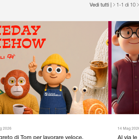
Español
Vedi tutti
|
1
-
1
di 10
Français
Italiano
g 2026
14 Mag 202
egreto di Tom per lavorare veloce,
Al via l