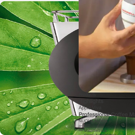
Products
Highlights
Appia Viva
Professional Coffee M
NUOVA Aurelia
―
MP
―
Volumetrica