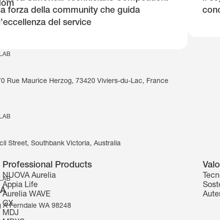
gdom
la forza della community che guida
conc
l’eccellenza del service
 LAB
270 Rue Maurice Herzog, 73420 Viviers-du-Lac, France
 LAB
il Street, Southbank Victoria, Australia
Professional Products
Valo
NUOVA Aurelia
Tecn
 LAB
Appia Life
Soste
SA
Aurelia WAVE
Aute
GX
g A Ferndale WA 98248
MDJ