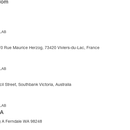
gdom
 LAB
270 Rue Maurice Herzog, 73420 Viviers-du-Lac, France
 LAB
il Street, Southbank Victoria, Australia
 LAB
SA
g A Ferndale WA 98248