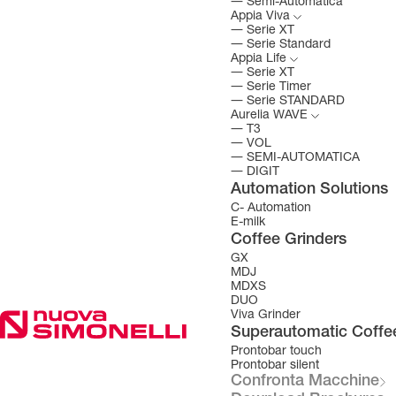
―
Semi-Automatica
Appia Viva
―
Serie XT
―
Serie Standard
Appia Life
―
Serie XT
―
Serie Timer
―
Serie STANDARD
Aurelia WAVE
―
T3
―
VOL
―
SEMI-AUTOMATICA
―
DIGIT
Automation Solutions
C- Automation
E-milk
Coffee Grinders
GX
MDJ
MDXS
DUO
Viva Grinder
Superautomatic Coffe
Prontobar touch
Prontobar silent
Confronta Macchine