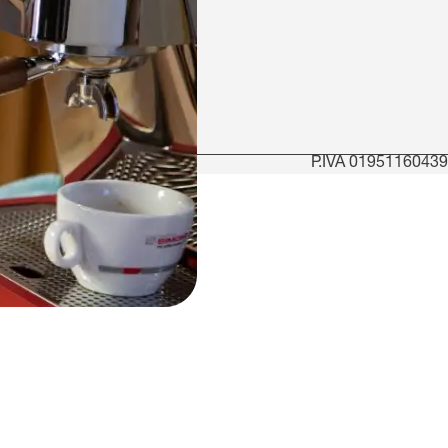
P.IVA 01951160439
cy
NUOVA Aurelia