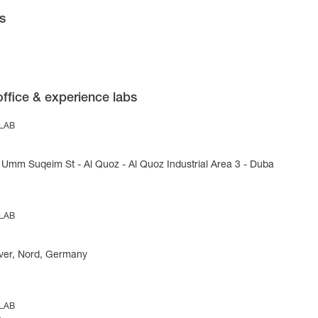
s
office & experience labs
 LAB
Umm Suqeim St - Al Quoz - Al Quoz Industrial Area 3 - Duba
 LAB
ver, Nord, Germany
 LAB