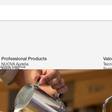
Professional Products
Valo
NUOVA Aurelia
Tecn
ovazione continua
Appia Life
Soste
Aurelia WAVE
Aute
GX
MDJ
MDXS
DUO
Prontobar
Oscar mood
Oscar