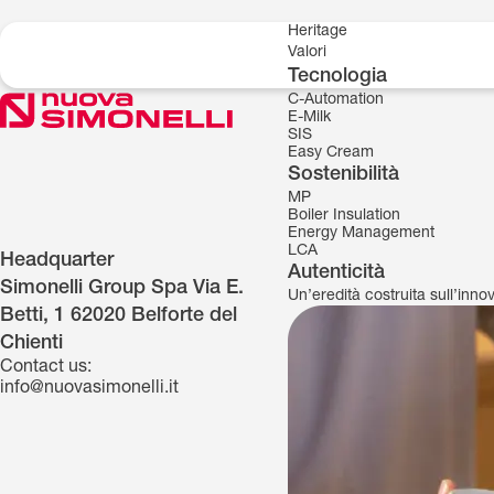
Skip to content
Heritage
Valori
Tecnologia
C-Automation
E-Milk
SIS
Easy Cream
Sostenibilità
MP
Boiler Insulation
Energy Management
LCA
Headquarter
Autenticità
Simonelli Group Spa Via E.
Un’eredità costruita sull’inn
Betti, 1 62020 Belforte del
Chienti
Contact us:
info@nuovasimonelli.it